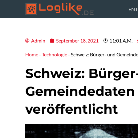
Zum
ENT
Inhalt
springen
Admin
September 18, 2021
11:01 A.m.
Home
-
Technologie
-
Schweiz: Bürger- und Gemeinded
Schweiz: Bürger
Gemeindedaten 
veröffentlicht