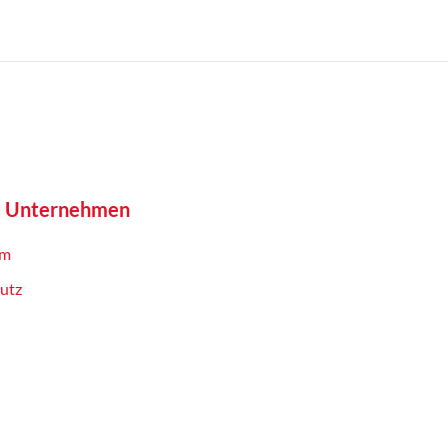
e Unternehmen
um
utz