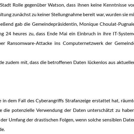
 Stadt Rolle gegenüber Watson, dass ihnen keine Kenntnisse vo
ltung zunächst zu keiner Stellungnahme bereit war, wurden sie mi
ießend gab die Gemeindepräsidentin, Monique Choulat-Pugnale
ng 24 heures zu, dass Ende Mai ein Einbruch in ihre IT-System
er Ransomware-Attacke ins Computernetzwerk der Gemeind
nde zudem mit, dass die betroffenen Daten lückenlos aus aktuelle
 in dem Fall des Cyberangriffs Strafanzeige erstattet hat, räumt
wie die potenzielle Verwendung der Daten unterschätzt zu haben
 der Umfang der drastischen Folgen, wenn solche sensiblen Date
de.