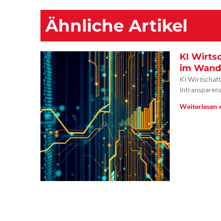
Ähnliche Artikel
KI Wirts
im Wande
KI Wirtschaft
Intransparenz
Weiterlesen 