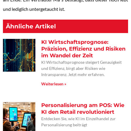
und lediglich untergetaucht ist.
Ähnliche Artikel
KI Wirtschaftsprognose:
Präzision, Effizienz und Risiken
im Wandel der Zeit
KI Wirtschaftsprognose steigert Genauigkeit
und Effizienz, birgt aber Risiken wie
Intransparenz. Jetzt mehr erfahren.
Weiterlesen »
Personalisierung am POS: Wie
KI den Retail revolutioniert
Entdecken Sie, wie KI im Einzelhandel zur
Personalisierung beiträgt