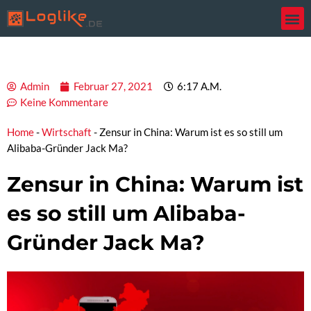
Zum
Inhalt
springen
Admin
Februar 27, 2021
6:17 A.m.
Keine Kommentare
Home
-
Wirtschaft
-
Zensur in China: Warum ist es so still um
Alibaba-Gründer Jack Ma?
Zensur in China: Warum ist
es so still um Alibaba-
Gründer Jack Ma?