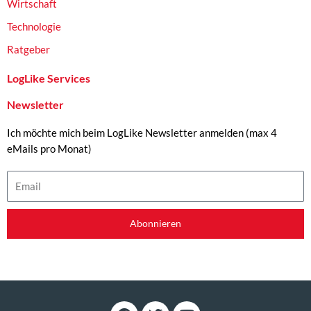
Wirtschaft
Technologie
Ratgeber
LogLike Services
Newsletter
Ich möchte mich beim LogLike Newsletter anmelden (max 4
eMails pro Monat)
Email
Abonnieren
F
T
Y