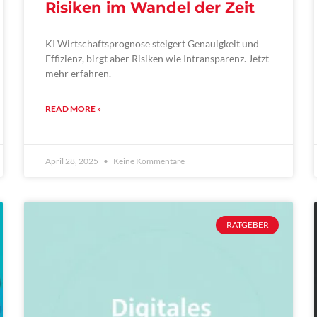
Risiken im Wandel der Zeit
KI Wirtschaftsprognose steigert Genauigkeit und
Effizienz, birgt aber Risiken wie Intransparenz. Jetzt
mehr erfahren.
READ MORE »
April 28, 2025
Keine Kommentare
RATGEBER