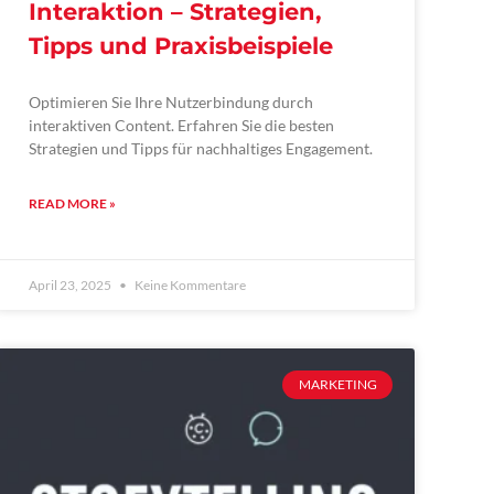
Interaktion – Strategien,
Tipps und Praxisbeispiele
Optimieren Sie Ihre Nutzerbindung durch
interaktiven Content. Erfahren Sie die besten
Strategien und Tipps für nachhaltiges Engagement.
READ MORE »
April 23, 2025
Keine Kommentare
MARKETING