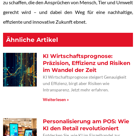
zu schaffen, die den Ansprüchen von Mensch, Tier und Umwelt
gerecht wird – und dabei den Weg für eine nachhaltige,
effiziente und innovative Zukunft ebnet.
Ähnliche Artikel
KI Wirtschaftsprognose:
Präzision, Effizienz und Risiken
im Wandel der Zeit
KI Wirtschaftsprognose steigert Genauigkeit
und Effizienz, birgt aber Risiken wie
Intransparenz. Jetzt mehr erfahren.
Weiterlesen »
Personalisierung am POS: Wie
KI den Retail revolutioniert
Entdecken Sie, wie KI im Einzelhandel zur