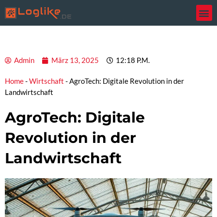
Zum
Inhalt
springen
Admin
März 13, 2025
12:18 P.m.
Home
-
Wirtschaft
-
AgroTech: Digitale Revolution in der
Landwirtschaft
AgroTech: Digitale
Revolution in der
Landwirtschaft