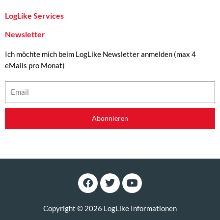
LogLike Services
Newsletter
Ich möchte mich beim LogLike Newsletter anmelden (max 4
eMails pro Monat)
Email
Abonnieren
F
T
Y
a
w
o
c
i
u
e
t
t
Copyright © 2026 LogLike Informationen
b
t
u