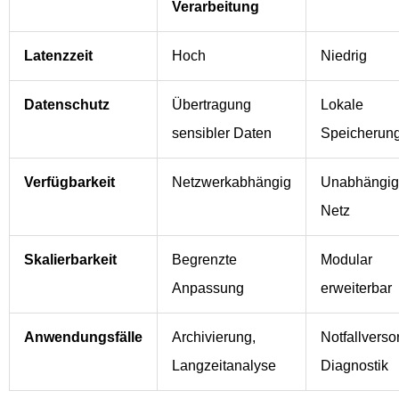
Verarbeitung
Latenzzeit
Hoch
Niedrig
Datenschutz
Übertragung
Lokale
sensibler Daten
Speicherun
Verfügbarkeit
Netzwerkabhängig
Unabhängi
Netz
Skalierbarkeit
Begrenzte
Modular
Anpassung
erweiterbar
Anwendungsfälle
Archivierung,
Notfallverso
Langzeitanalyse
Diagnostik