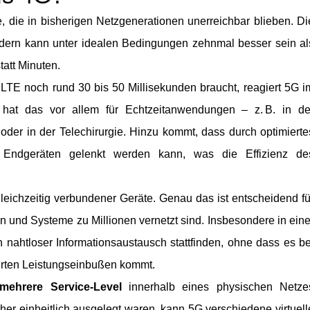
 die in bisherigen Netzgenerationen unerreichbar blieben. Di
ondern kann unter idealen Bedingungen zehnmal besser sein al
att Minuten.
LTE noch rund 30 bis 50 Millisekunden braucht, reagiert 5G i
nz hat das vor allem für Echtzeitanwendungen – z. B. in de
der in der Telechirurgie. Hinzu kommt, dass durch optimierte
Endgeräten gelenkt werden kann, was die Effizienz de
leichzeitig verbundener Geräte. Genau das ist entscheidend fü
n und Systeme zu Millionen vernetzt sind. Insbesondere in eine
n nahtloser Informationsaustausch stattfinden, ohne dass es be
erten Leistungseinbußen kommt.
ehrere Service-Level
innerhalb eines physischen Netze
her einheitlich ausgelegt waren, kann 5G verschiedene virtuell