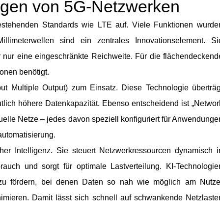
agen von 5G-Netzwerken
stehenden Standards wie LTE auf. Viele Funktionen wurde
 Millimeterwellen sind ein zentrales Innovationselement. Si
 nur eine eingeschränkte Reichweite. Für die flächendeckend
onen benötigt.
put Multiple Output) zum Einsatz. Diese Technologie überträg
eutlich höhere Datenkapazität. Ebenso entscheidend ist „Networ
rtuelle Netze – jedes davon speziell konfiguriert für Anwendunge
automatisierung.
her Intelligenz. Sie steuert Netzwerkressourcen dynamisch i
auch und sorgt für optimale Lastverteilung. KI-Technologie
u fördern, bei denen Daten so nah wie möglich am Nutze
nimieren. Damit lässt sich schnell auf schwankende Netzlaste