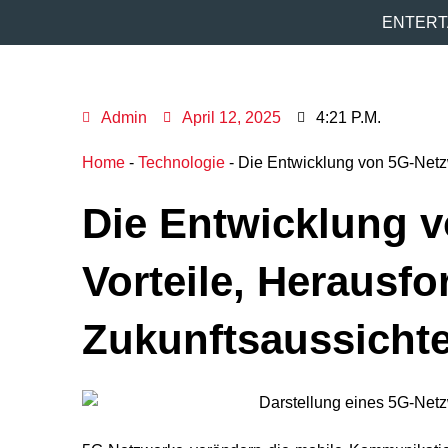
Zum
ENTERT
Inhalt
springen
Admin
April 12, 2025
4:21 P.m.
Home
-
Technologie
-
Die Entwicklung von 5G-Netz
Die Entwicklung 
Vorteile, Herausf
Zukunftsaussicht