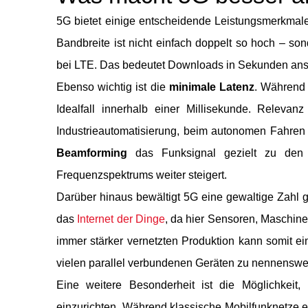
5G bietet einige entscheidende Leistungsmerkmale,
Bandbreite ist nicht einfach doppelt so hoch – s
bei LTE. Das bedeutet Downloads in Sekunden anst
Ebenso wichtig ist die
minimale Latenz
. Während 
Idealfall innerhalb einer Millisekunde. Releva
Industrieautomatisierung, beim autonomen Fahren o
Beamforming
das Funksignal gezielt zu den 
Frequenzspektrums weiter steigert.
Darüber hinaus bewältigt 5G eine gewaltige Zahl g
das
Internet der Dinge
, da hier Sensoren, Maschine
immer stärker vernetzten Produktion kann somit ei
vielen parallel verbundenen Geräten zu nennensw
Eine weitere Besonderheit ist die Möglichkeit,
m
einzurichten. Während klassische Mobilfunknetze e