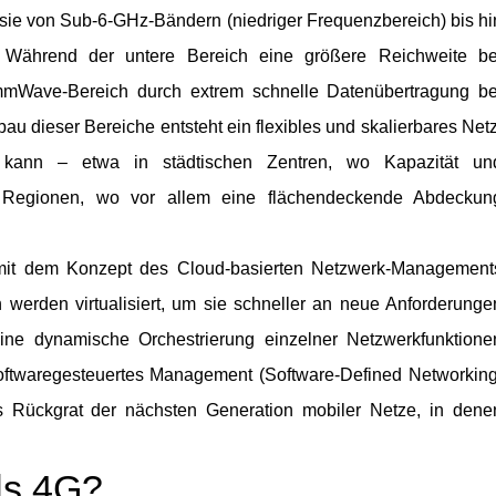
a sie von Sub-6-GHz-Bändern (niedriger Frequenzbereich) bis hi
 Während der untere Bereich eine größere Reichweite be
 mmWave-Bereich durch extrem schnelle Datenübertragung be
au dieser Bereiche entsteht ein flexibles und skalierbares Netz
n kann – etwa in städtischen Zentren, wo Kapazität un
n Regionen, wo vor allem eine flächendeckende Abdeckun
g mit dem Konzept des Cloud-basierten Netzwerk-Management
erden virtualisiert, um sie schneller an neue Anforderunge
ine dynamische Orchestrierung einzelner Netzwerkfunktione
softwaregesteuertes Management (Software-Defined Networking
Rückgrat der nächsten Generation mobiler Netze, in dene
ls 4G?