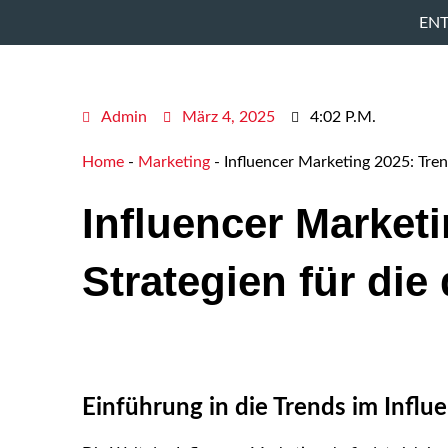
Zum
EN
Inhalt
springen
Admin
März 4, 2025
4:02 P.m.
Home
-
Marketing
-
Influencer Marketing 2025: Tren
Influencer Market
Strategien für die 
Einführung in die Trends im Infl