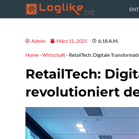
Zum
ENT
Inhalt
springen
Admin
März 11, 2025
6:18 A.m.
Home
-
Wirtschaft
-
RetailTech: Digitale Transformat
RetailTech: Digi
revolutioniert d