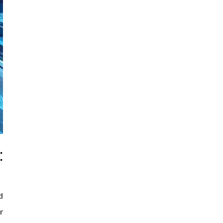
:
d
r