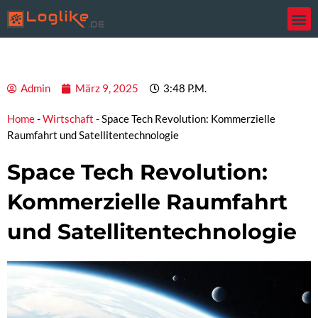
Zum
Inhalt
springen
Admin
März 9, 2025
3:48 P.m.
Home
-
Wirtschaft
-
Space Tech Revolution: Kommerzielle
Raumfahrt und Satellitentechnologie
Space Tech Revolution:
Kommerzielle Raumfahrt
und Satellitentechnologie