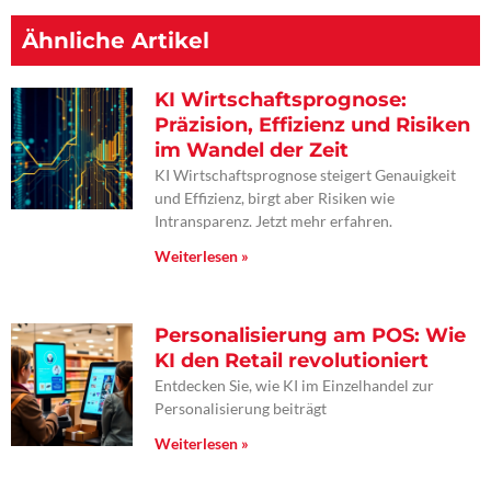
Ähnliche Artikel
KI Wirtschaftsprognose:
Präzision, Effizienz und Risiken
im Wandel der Zeit
KI Wirtschaftsprognose steigert Genauigkeit
und Effizienz, birgt aber Risiken wie
Intransparenz. Jetzt mehr erfahren.
Weiterlesen »
Personalisierung am POS: Wie
KI den Retail revolutioniert
Entdecken Sie, wie KI im Einzelhandel zur
Personalisierung beiträgt
Weiterlesen »