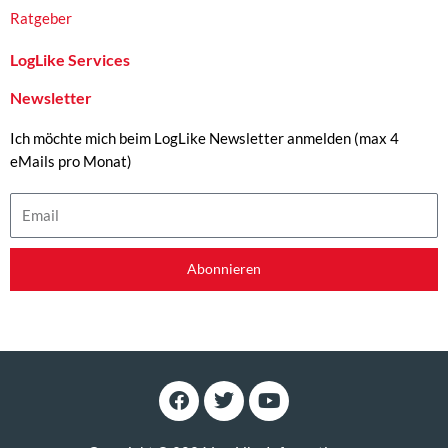
Ratgeber
LogLike Services
Newsletter
Ich möchte mich beim LogLike Newsletter anmelden (max 4
eMails pro Monat)
Email
Abonnieren
F
T
Y
a
w
o
c
i
u