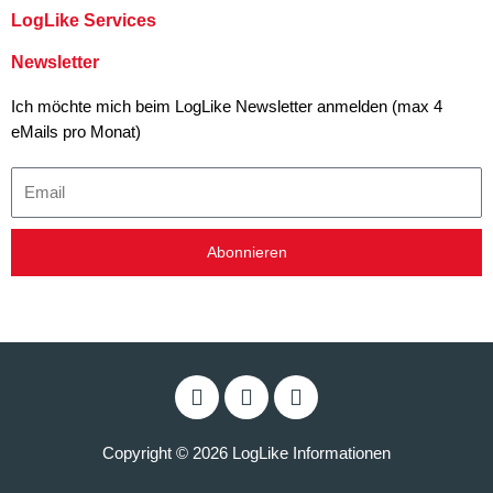
LogLike Services
Newsletter
Ich möchte mich beim LogLike Newsletter anmelden (max 4
eMails pro Monat)
Email
Abonnieren
F
T
Y
a
w
o
c
i
u
e
t
t
Copyright © 2026 LogLike Informationen
b
t
u